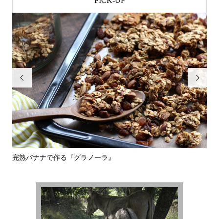
PICK-UP


完熟バナナで作る『グラノーラ』
体