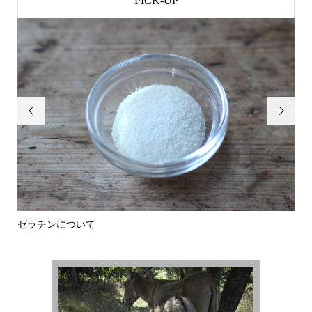
PICK-UP


ゼラチンについて
タ