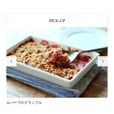
PICK-UP


ルバーブのクランブル
デ