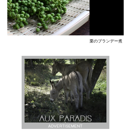
栗のブランデー煮
完