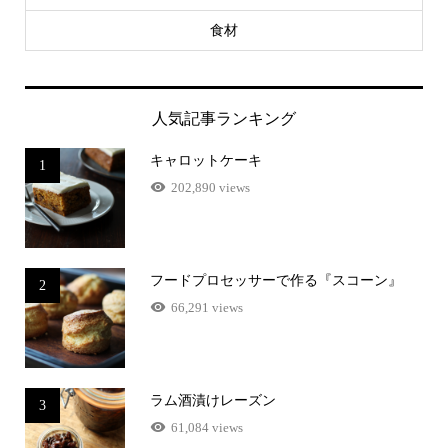
食材
人気記事ランキング
キャロットケーキ
1
202,890 views
フードプロセッサーで作る『スコーン』
2
66,291 views
ラム酒漬けレーズン
3
61,084 views