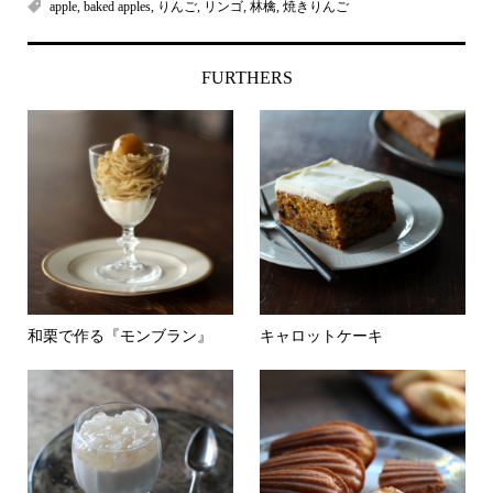
apple
,
baked apples
,
りんご
,
リンゴ
,
林檎
,
焼きりんご
FURTHERS
和栗で作る『モンブラン』
キャロットケーキ