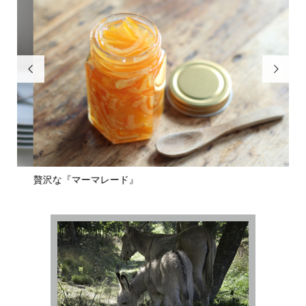


贅沢な『マーマレード』
栗