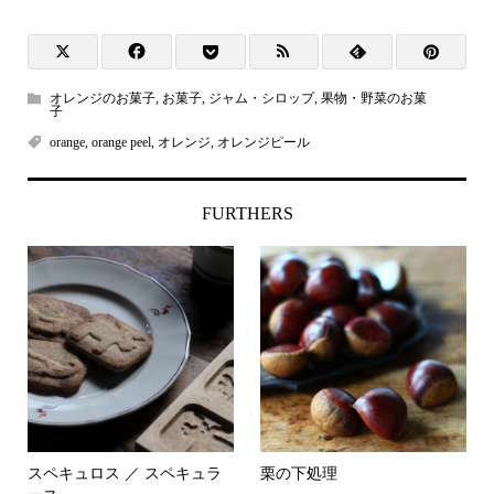
オレンジのお菓子
,
お菓子
,
ジャム・シロップ
,
果物・野菜のお菓
子
orange
,
orange peel
,
オレンジ
,
オレンジピール
FURTHERS
スペキュロス ／ スペキュラ
栗の下処理