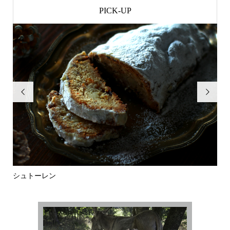
PICK-UP


シュトーレン
ち