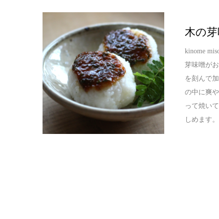
木の芽
kinome 
芽味噌がお
を刻んで加
の中に爽や
って焼いて
しめます