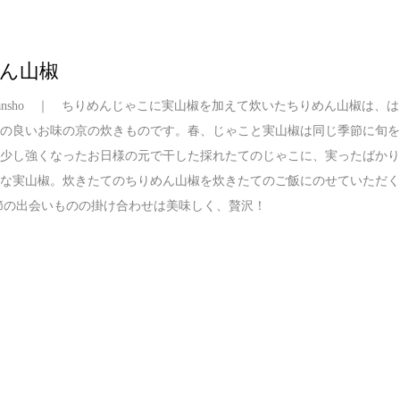
ん山椒
en Sansho ｜ ちりめんじゃこに実山椒を加えて炊いたちりめん山椒は、は
品の良いお味の京の炊きものです。春、じゃこと実山椒は同じ季節に旬
。少し強くなったお日様の元で干した採れたてのじゃこに、実ったばか
かな実山椒。炊きたてのちりめん山椒を炊きたてのご飯にのせていただ
節の出会いものの掛け合わせは美味しく、贅沢！