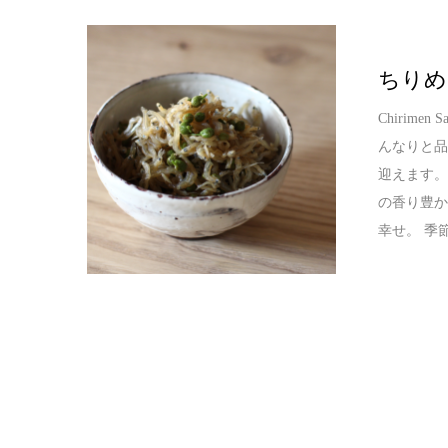
ちりめ
Chirim
んなりと
迎えます
の香り豊
幸せ。 季