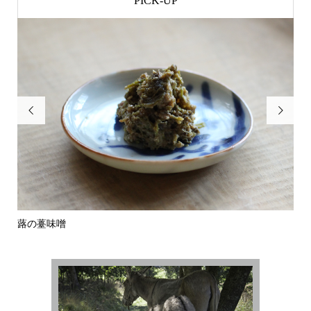
PICK-UP


蕗の薹味噌
栗