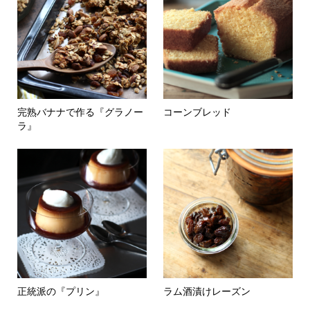
完熟バナナで作る『グラノー
コーンブレッド
ラ』
正統派の『プリン』
ラム酒漬けレーズン