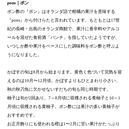
pons｜ポン
ポン酢の『ポン』はオランダ語で柑橘の果汁を意味する
『pons』から付けらたと言われています。もともとは17世
紀の長崎・出島のオランダ商館で、果汁に香辛料やアルコ
ールを混ぜた食前酒「パンチ」を指していたようですが、
いつしか酢や果汁をベースにした調味料をポン酢と呼ぶよ
うになりました。
かぼすの旬は8月から始まります。黄色く色づいて完熟を迎
えるのは10月〜12月頃。かぼすよりもひとまわり小さい、
秋の秋刀魚に欠かせないすだちの旬も同じ時期です。
柚子は旬が2回あり、7～8月頃に収穫される青柚子と10～1
月頃に収穫される黄柚子。ポン酢には果汁の多い黄柚子が
おすすめです。
お正月飾りにも使われる橙は1〜2月に甘い果汁がたっぷり