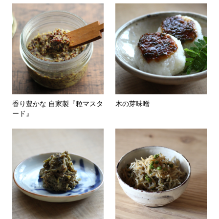
香り豊かな 自家製『粒マスタ
木の芽味噌
ード』