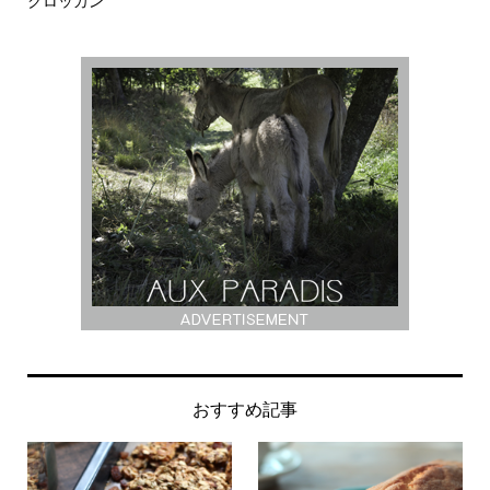
フォンランドの森へ、キノコを採りに
デ
おすすめ記事