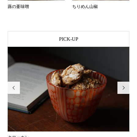
蕗の薹味噌
ちりめん山椒
PICK-UP

