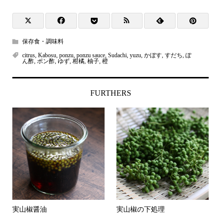
保存食・調味料
citrus
,
Kabosu
,
ponzu
,
ponzu sauce
,
Sudachi
,
yuzu
,
かぼす
,
すだち
,
ぽ
ん酢
,
ポン酢
,
ゆず
,
柑橘
,
柚子
,
橙
FURTHERS
実山椒醤油
実山椒の下処理