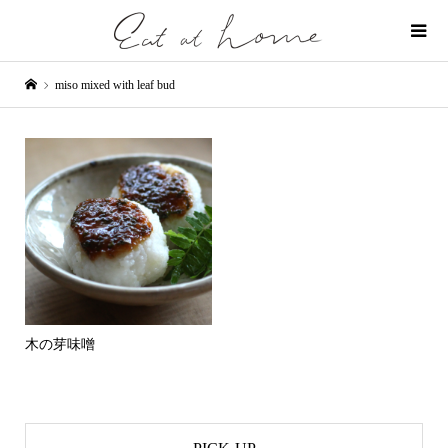
miso mixed with leaf bud
木の芽味噌