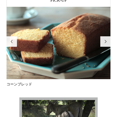
PICK-UP


コーンブレッド
お