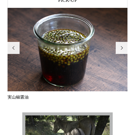
PICK-UP


実山椒醤油
バ