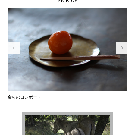
PICK-UP


金柑のコンポート
焼