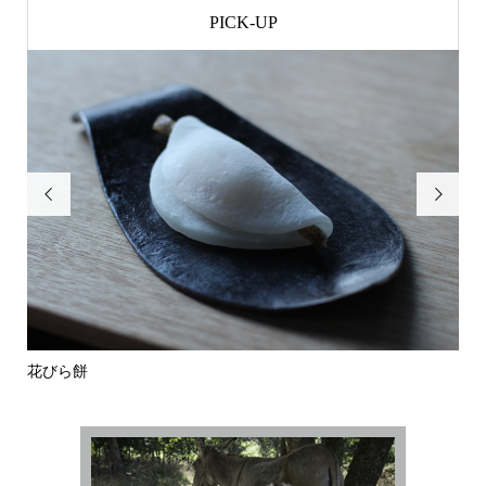
PICK-UP


花びら餅
和