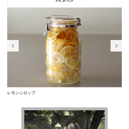
PICK-UP


レモンシロップ
和