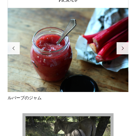
PICK-UP


ルバーブのジャム
バ