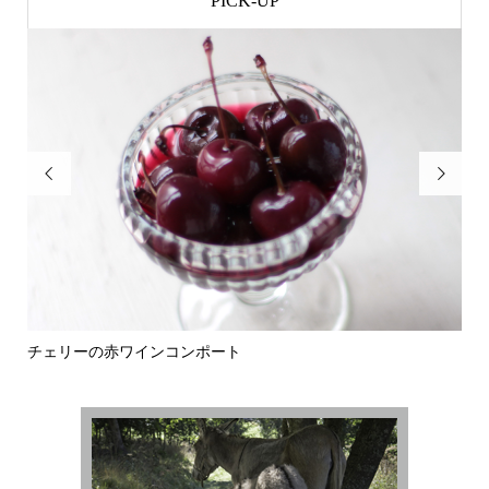
PICK-UP


チェリーの赤ワインコンポート
花