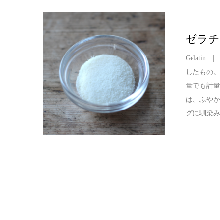
ゼラチ
Gelat
したもの。
量でも計
は、ふや
グに馴染