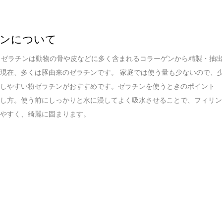
ンについて
in | ゼラチンは動物の骨や皮などに多く含まれるコラーゲンから精製・抽
現在、多くは豚由来のゼラチンです。 家庭では使う量も少ないので、
量しやすい粉ゼラチンがおすすめです。ゼラチンを使うときのポイント
かし方。使う前にしっかりと水に浸してよく吸水させることで、フィリ
みやすく、綺麗に固まります。