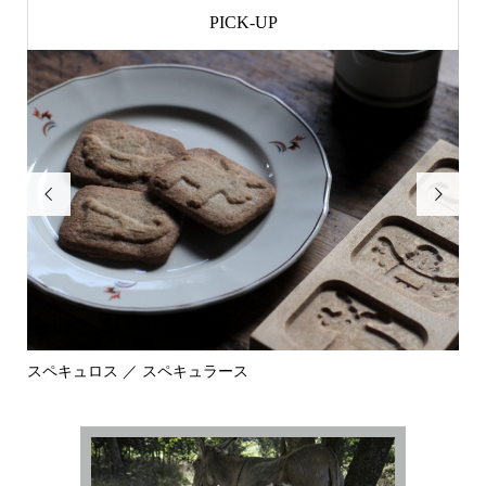
PICK-UP


スペキュロス ／ スペキュラース
果