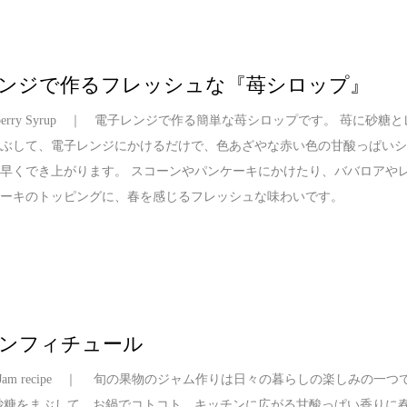
ンジで作るフレッシュな『苺シロップ』
trawberry Syrup ｜ 電子レンジで作る簡単な苺シロップです。 苺に砂糖と
まぶして、電子レンジにかけるだけで、色あざやな赤い色の甘酸っぱい
早くでき上がります。 スコーンやパンケーキにかけたり、ババロアや
ケーキのトッピングに、春を感じるフレッシュな味わいです。
ンフィチュール
erry Jam recipe ｜ 旬の果物のジャム作りは日々の暮らしの楽しみの一つ
砂糖をまぶして、お鍋でコトコト、キッチンに広がる甘酸っぱい香りに