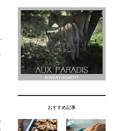
レ
シ
レ
おすすめ記事
で
春