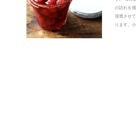
の訪れを感
浸透させ
ります。