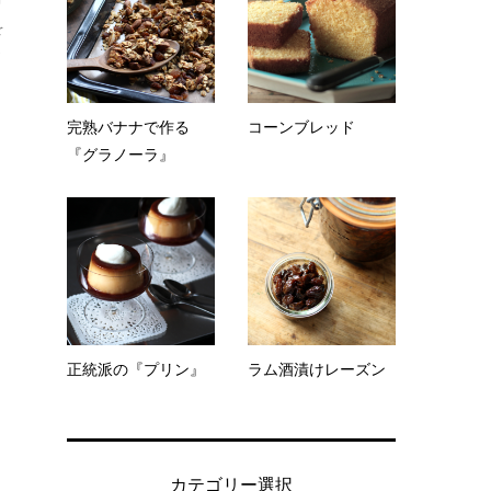
を
が
完熟バナナで作る
コーンブレッド
『グラノーラ』
正統派の『プリン』
ラム酒漬けレーズン
カテゴリー選択