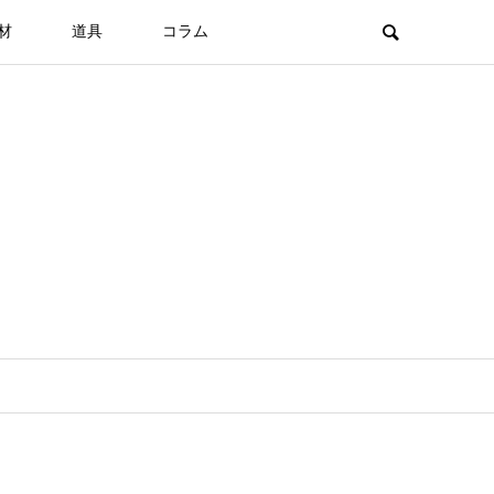
材
道具
コラム