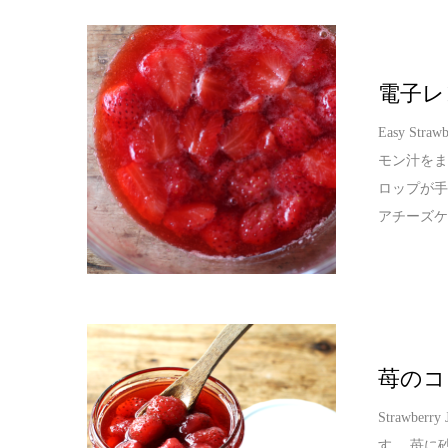
電子レ
Easy S
モン汁を
ロップが手
アチーズ
苺のコ
Strawb
す。 苺に