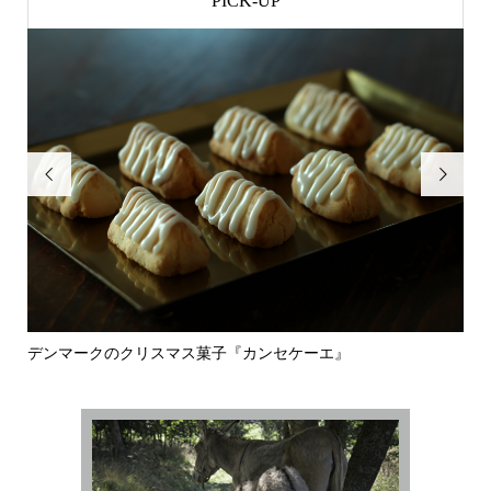
PICK-UP


デンマークのクリスマス菓子『カンセケーエ』
オ